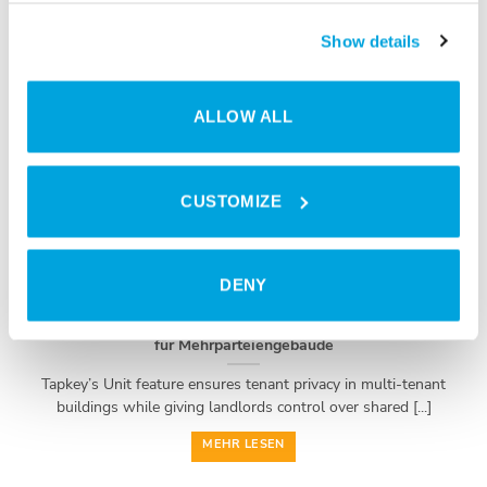
MEHR LESEN
Show details
ALLOW ALL
22
Okt.
CUSTOMIZE
DENY
Ein smarter Ansatz für Privatsphäre: Tapkeys Unit-Feature
für Mehrparteiengebäude
Tapkey’s Unit feature ensures tenant privacy in multi-tenant
buildings while giving landlords control over shared [...]
MEHR LESEN