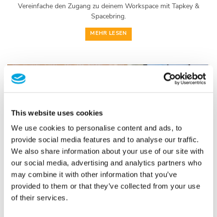
Vereinfache den Zugang zu deinem Workspace mit Tapkey &
Spacebring.
MEHR LESEN
06
Nov.
This website uses cookies
We use cookies to personalise content and ads, to
provide social media features and to analyse our traffic.
We also share information about your use of our site with
our social media, advertising and analytics partners who
may combine it with other information that you’ve
Brenter Balkone: Smarter Zugang für den Familienbetrieb
provided to them or that they’ve collected from your use
Brenter Balkone digitalisiert den Zugang mit Tapkey: Einfache,
of their services.
flexible und sichere Zutrittskontrolle als Teil der [...]