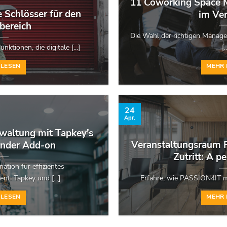
11 Coworking Space 
e Schlösser für den
im Ver
bereich
Die Wahl der richtigen Manage
nktionen, die digitale [...]
[.
 LESEN
MEHR 
24
Apr.
erwaltung mit Tapkey’s
Veranstaltungsraum R
ender Add-on
Zutritt: A p
ation für effizientes
: Tapkey und [...]
Erfahre, wie PASSION4IT mit
 LESEN
MEHR 