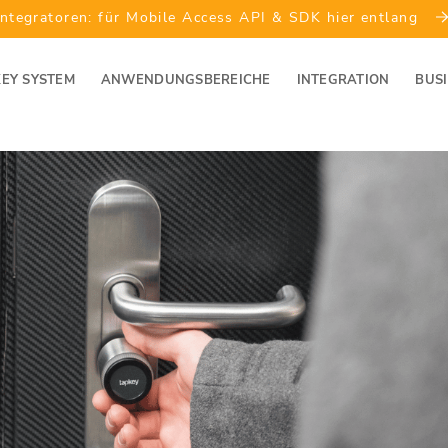
Integratoren: für Mobile Access API & SDK hier entlang
EY SYSTEM
ANWENDUNGSBEREICHE
INTEGRATION
BUS