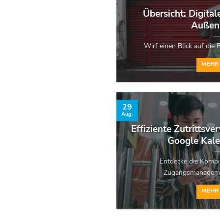
Übersicht: Digital
Außen
Wirf einen Blick auf die Fu
MEHR
29
Aug.
Effiziente Zutrittsv
Google Kal
Entdecke die Kombin
Zugangsmanagement
MEHR