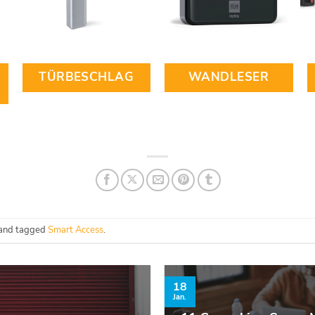
TÜRBESCHLAG
WANDLESER
and tagged
Smart Access
.
18
Jan.