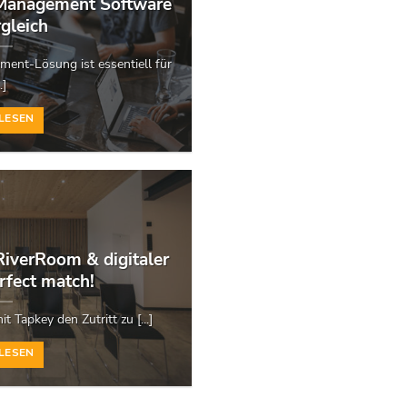
Management Software
gleich
ment-Lösung ist essentiell für
..]
LESEN
iverRoom & digitaler
erfect match!
 Tapkey den Zutritt zu [...]
LESEN