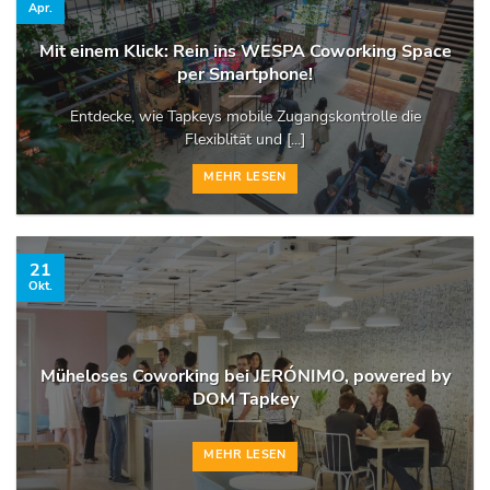
Apr.
Mit einem Klick: Rein ins WESPA Coworking Space
per Smartphone!
Entdecke, wie Tapkeys mobile Zugangskontrolle die
Flexiblität und [...]
MEHR LESEN
21
Okt.
Müheloses Coworking bei JERÓNIMO, powered by
DOM Tapkey
MEHR LESEN