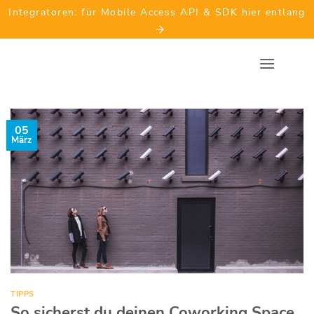
Skip
Integratoren: für Mobile Access API & SDK hier entlang
to
content
05
März
TIPPS
So sicherst du deinen Coworking Space