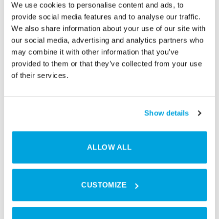
We use cookies to personalise content and ads, to
provide social media features and to analyse our traffic.
We also share information about your use of our site with
Wenn Coworker ihren Laptop oder wichtige
our social media, advertising and analytics partners who
Dokumente für kurze Zeit liegen lassen,
may combine it with other information that you’ve
provided to them or that they’ve collected from your use
können natürlich auch Informationen
of their services.
gestohlen werden. Stelle daher sicher, dass
dein Space auch abschließbare
Schließfächer für Coworker zur Verfügung
Show details
stellt. Tapkey bietet beispielsweise
das
Furniture Lock
an, das in jede Art von
ALLOW ALL
Schließfach, Rollschrank oder
Aufbewahrungsbox installiert werden kann.
Ganz einfach und ohne Vorkenntnisse.
CUSTOMIZE
Somit können deine Coworker ihre
persönlichen Wertgegenstände sicher
aufbewahren. Und rate mal! Nur Personen